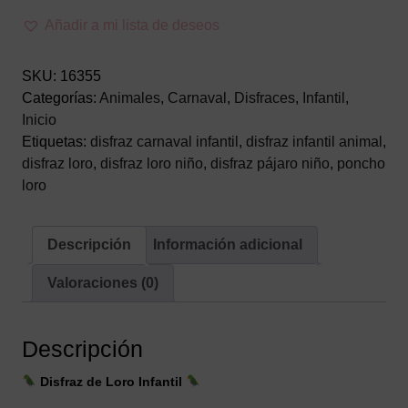
Infantil
–
Añadir a mi lista de deseos
Poncho
con
SKU:
16355
Capucha
Categorías:
Animales
,
Carnaval
,
Disfraces
,
Infantil
,
para
Inicio
Carnaval
Etiquetas:
disfraz carnaval infantil
,
disfraz infantil animal
,
cantidad
disfraz loro
,
disfraz loro niño
,
disfraz pájaro niño
,
poncho
loro
Descripción
Información adicional
Valoraciones (0)
Descripción
Disfraz de Loro Infantil