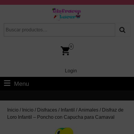
Skip
to
content
Skip
Buscar
Cuando hay resultados autocompletados, puedes utilizar las fl
to
por:
Content
Car
Im
0
Login
Login
Menu
Menu
Inicio
/
Inicio
/
Disfraces
/
Infantil
/
Animales
/ Disfraz de
Loro Infantil – Poncho con Capucha para Carnaval