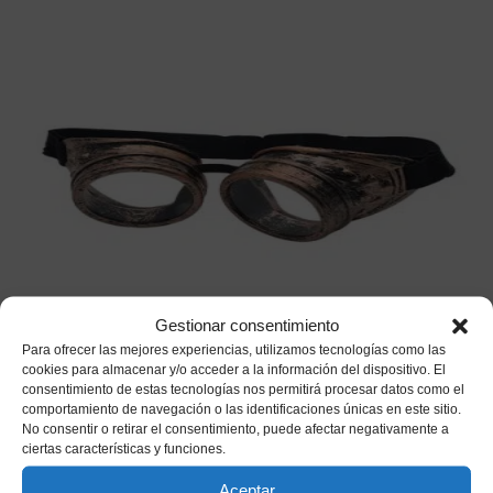
Gestionar consentimiento
Gafas Steampunk Doradas
Para ofrecer las mejores experiencias, utilizamos tecnologías como las
cookies para almacenar y/o acceder a la información del dispositivo. El
4,50
€
IVA incluido
consentimiento de estas tecnologías nos permitirá procesar datos como el
comportamiento de navegación o las identificaciones únicas en este sitio.
No consentir o retirar el consentimiento, puede afectar negativamente a
Añadir a mi lista de deseos
ciertas características y funciones.
Aceptar