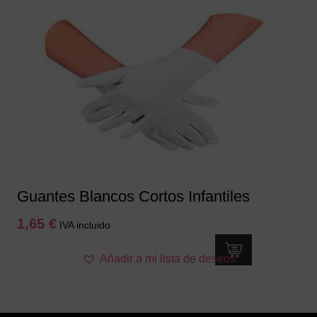
variantes.
Las
opciones
se
pueden
elegir
en
la
página
de
producto
Guantes Blancos Cortos Infantiles
1,65
€
IVA incluido
Añadir a mi lista de deseos