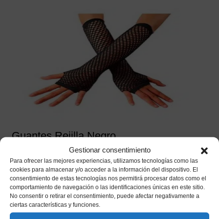
Guantes Rejilla Negro
Gestionar consentimiento
1,80
€
IVA incluido
Para ofrecer las mejores experiencias, utilizamos tecnologías como las
cookies para almacenar y/o acceder a la información del dispositivo. El
Añadir a mi lista de deseos
consentimiento de estas tecnologías nos permitirá procesar datos como el
comportamiento de navegación o las identificaciones únicas en este sitio.
No consentir o retirar el consentimiento, puede afectar negativamente a
ciertas características y funciones.