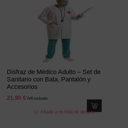
Las
opciones
se
pueden
elegir
en
la
página
de
producto
Disfraz de Médico Adulto – Set de
Sanitario con Bata, Pantalón y
Accesorios
21,90
€
IVA incluido
Este
Añadir a mi lista de deseos
producto
tiene
múltiples