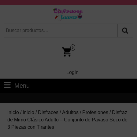
Skip
to
content
Skip
Buscar
Cuando hay resultados autocompletados, puedes utilizar las fl
to
por:
Content
Car
Im
0
Login
Login
Menu
Menu
Inicio
/
Inicio
/
Disfraces
/
Adultos
/
Profesiones
/ Disfraz
de Mimo Clásico Adulto – Conjunto de Payaso Seco de
3 Piezas con Tirantes