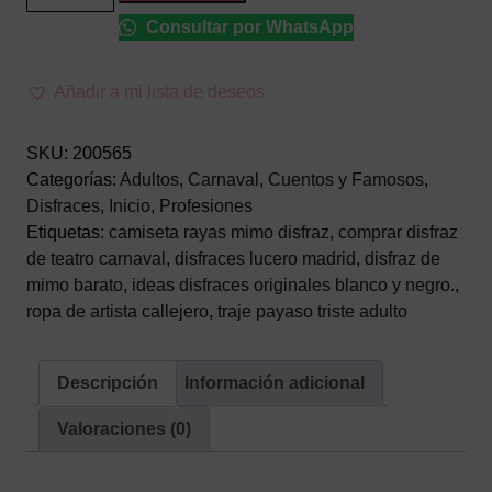
de
Consultar por WhatsApp
Mimo
Clásico
Adulto
Añadir a mi lista de deseos
–
Conjunto
SKU:
200565
de
Categorías:
Adultos
,
Carnaval
,
Cuentos y Famosos
,
Payaso
Disfraces
,
Inicio
,
Profesiones
Seco
Etiquetas:
camiseta rayas mimo disfraz
,
comprar disfraz
de
de teatro carnaval
,
disfraces lucero madrid
,
disfraz de
3
mimo barato
,
ideas disfraces originales blanco y negro.
,
Piezas
ropa de artista callejero
,
traje payaso triste adulto
con
Tirantes
cantidad
Descripción
Información adicional
Valoraciones (0)