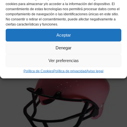
la diadema de orejas. Los accesorios adicionales de
cookies para almacenar y/o acceder a la información del dispositivo. El
caracterización como la peluca pelirroja con trenza, la
consentimiento de estas tecnologías nos permitirá procesar datos como el
comportamiento de navegación o las identificaciones únicas en este sitio.
corona de princesa, el maquillaje verde para el rostro y el
No consentir o retirar el consentimiento, puede afectar negativamente a
calzado no están incluidos.
ciertas características y funciones.
Aceptar
Denegar
Productos relacionados
Ver preferencias
Política de Cookies
Política de privacidad
Aviso legal