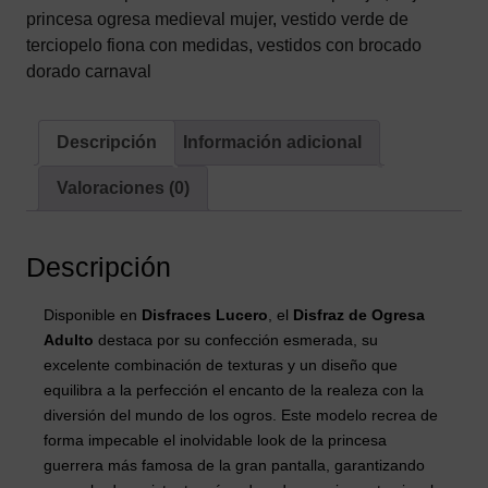
(Vestido
princesa ogresa medieval mujer
,
vestido verde de
y
terciopelo fiona con medidas
,
vestidos con brocado
Diadema)
dorado carnaval
cantidad
Descripción
Información adicional
Valoraciones (0)
Descripción
Disponible en
Disfraces Lucero
, el
Disfraz de Ogresa
Adulto
destaca por su confección esmerada, su
excelente combinación de texturas y un diseño que
equilibra a la perfección el encanto de la realeza con la
diversión del mundo de los ogros. Este modelo recrea de
forma impecable el inolvidable look de la princesa
guerrera más famosa de la gran pantalla, garantizando