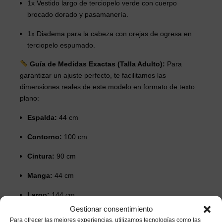
1x Vestido largo de terciopelo verde con cuerpo
brocado dorado y pasamanería.
1x Diadema para la cabeza con orejas de ogresa en
terciopelo espumado.
Guía de Medidas Exactas (Talla Adulto):
Para
garantizar un ajuste perfecto, te facilitamos las
dimensiones reales de este modelo en formato de texto
plano:
Espalda:
44 cm
Contorno:
100 cm
Cintura:
90 cm
Manga:
44 cm
Largo:
144 cm
Gestionar consentimiento
Nota:
El producto incluye exclusivamente el vestido y
Para ofrecer las mejores experiencias, utilizamos tecnologías como las