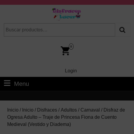
Skip
to
content
Skip
Buscar
Cuando hay resultados autocompletados, puedes utilizar las fl
to
por:
Content
Car
Im
0
Login
Login
Menu
Menu
Inicio
/
Inicio
/
Disfraces
/
Adultos
/
Carnaval
/ Disfraz de
Ogresa Adulto – Traje de Princesa Fiona de Cuento
Medieval (Vestido y Diadema)