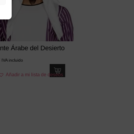
nte Árabe del Desierto
€
IVA incluido
Añadir a mi lista de deseos