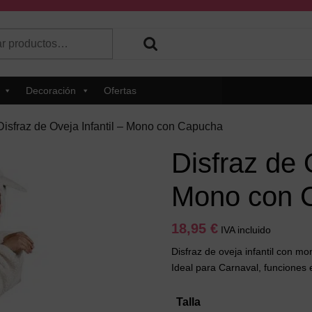
r
 hay resultados autocompletados, puedes utilizar las flechas de 
Decoración
Ofertas
Disfraz de Oveja Infantil – Mono con Capucha
Disfraz de 
Mono con 
18,95
€
IVA incluido
Disfraz de oveja infantil con m
Ideal para Carnaval, funciones 
Talla