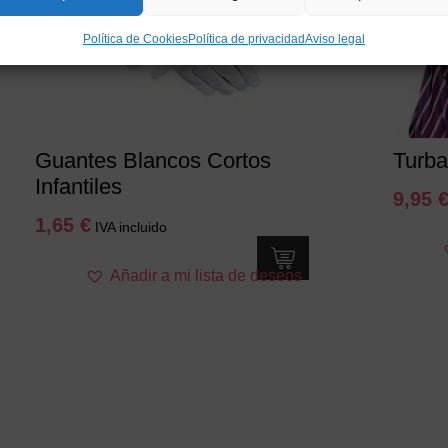
Política de Cookies
Política de privacidad
Aviso legal
Guantes Blancos Cortos
Turba
Infantiles
9,95
1,65
€
IVA incluido
Añadir a mi lista de deseos