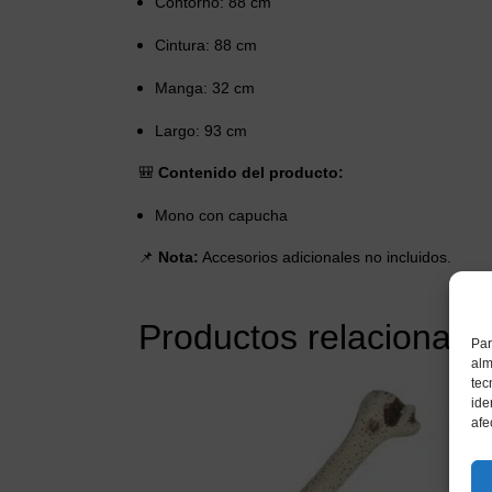
Contorno: 88 cm
Cintura: 88 cm
Manga: 32 cm
Largo: 93 cm
🎒
Contenido del producto:
Mono con capucha
📌
Nota:
Accesorios adicionales no incluidos.
Productos relacionado
Par
alm
tec
ide
afe