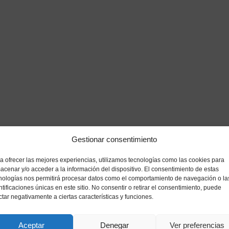
Gestionar consentimiento
s
a ofrecer las mejores experiencias, utilizamos tecnologías como las cookies para
acenar y/o acceder a la información del dispositivo. El consentimiento de estas
nologías nos permitirá procesar datos como el comportamiento de navegación o la
ntificaciones únicas en este sitio. No consentir o retirar el consentimiento, puede
ctar negativamente a ciertas características y funciones.
Aceptar
Denegar
Ver preferencias