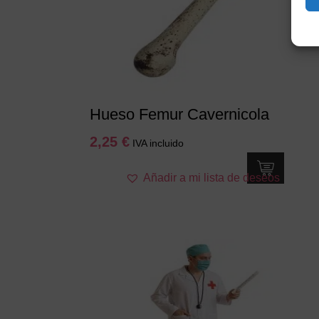
Hueso Femur Cavernicola
2,25
€
IVA incluido
Añadir a mi lista de deseos