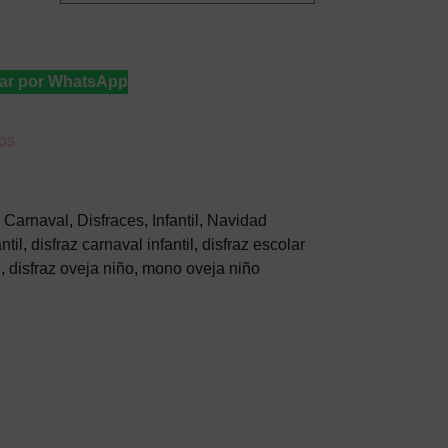
ar por WhatsApp
eos
,
Carnaval
,
Disfraces
,
Infantil
,
Navidad
ntil
,
disfraz carnaval infantil
,
disfraz escolar
l
,
disfraz oveja niño
,
mono oveja niño