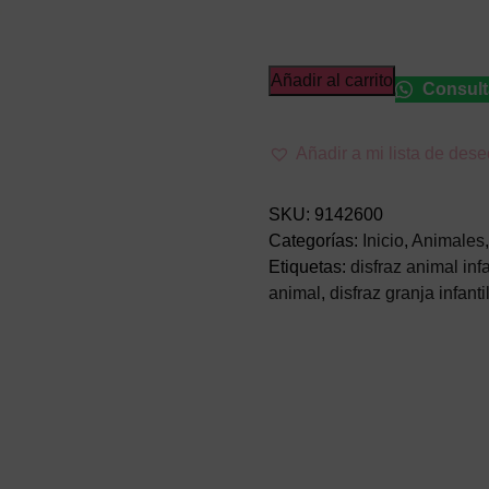
Disfraz
Añadir al carrito
Consult
de
Oveja
Añadir a mi lista de des
Infantil
–
Mono
SKU:
9142600
con
Categorías:
Inicio
,
Animales
Capucha
Etiquetas:
disfraz animal infa
cantidad
animal
,
disfraz granja infanti