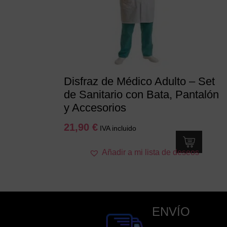
Disfraz de Médico Adulto – Set
de Sanitario con Bata, Pantalón
y Accesorios
21,90
€
IVA incluido
Este
Añadir a mi lista de deseos
producto
tiene
múltiples
variantes.
Las
ENVÍO
opciones