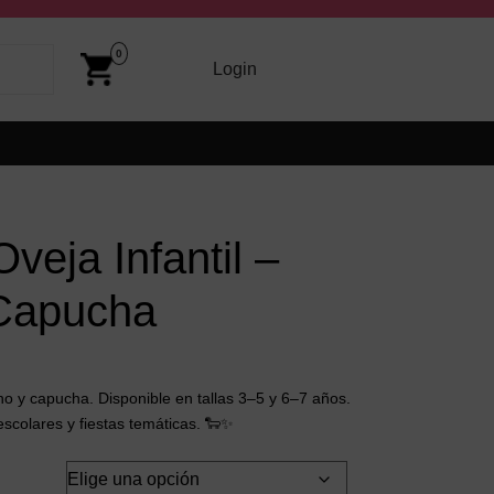
Cart
Image
0
arriba y abajo para revisarlos y Enter para ir a la página dese
Login
Login
Oveja Infantil –
Capucha
ono y capucha. Disponible en tallas 3–5 y 6–7 años.
escolares y fiestas temáticas. 🐑✨