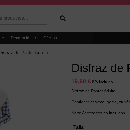
r
 hay resultados autocompletados, puedes utilizar las flechas de 
Decoración
Ofertas
Disfraz de Pastor Adulto
Disfraz de 
19,90
€
IVA incluido
Disfraz de Pastor Adulto.
Contiene: chaleco, gorro, zurró
Nota: Accesorios no incluidos.
Talla