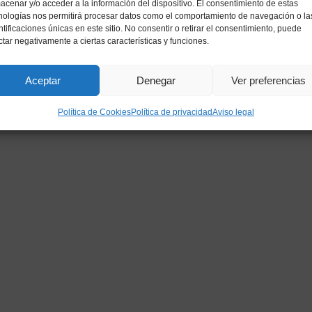
acenar y/o acceder a la información del dispositivo. El consentimiento de estas
nologías nos permitirá procesar datos como el comportamiento de navegación o la
ntificaciones únicas en este sitio. No consentir o retirar el consentimiento, puede
ctar negativamente a ciertas características y funciones.
Aceptar
Denegar
Ver preferencias
Política de Cookies
Política de privacidad
Aviso legal