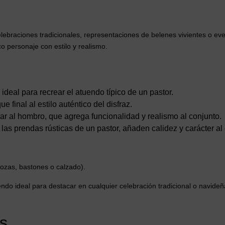
lebraciones tradicionales, representaciones de belenes vivientes o e
ico personaje con estilo y realismo.
 ideal para recrear el atuendo típico de un pastor.
e final al estilo auténtico del disfraz.
r al hombro, que agrega funcionalidad y realismo al conjunto.
as prendas rústicas de un pastor, añaden calidez y carácter al 
rozas, bastones o calzado).
endo ideal para destacar en cualquier celebración tradicional o navideñ
s