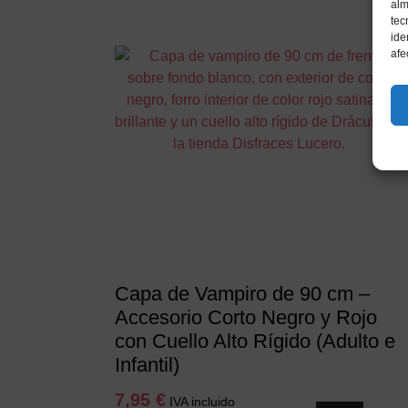
alm
tec
ide
afe
Capa de Vampiro de 90 cm –
Accesorio Corto Negro y Rojo
con Cuello Alto Rígido (Adulto e
Infantil)
7,95
€
IVA incluido