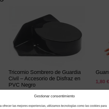
Tricornio Sombrero de Guardia
Guant
Civil – Accesorio de Disfraz en
1,80
PVC Negro
4,95
€
IVA incluido
Gestionar consentimiento
a ofrecer las mejores experiencias, utilizamos tecnologías como las cookies para
Añadir a mi lista de deseos