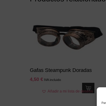
Gafas Steampunk Doradas
4,50
€
IVA incluido
Añadir a mi lista de deseos
Par