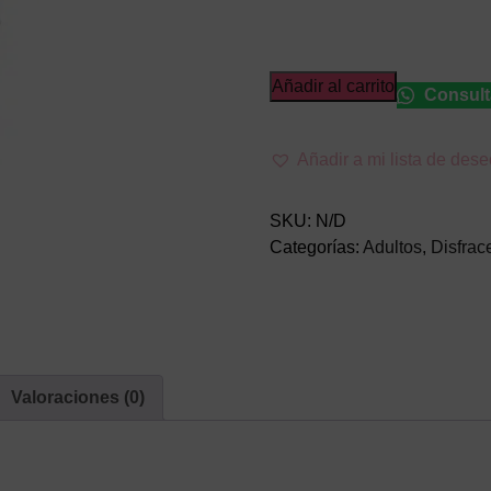
Disfraz
Añadir al carrito
Consult
de
Pastor
Añadir a mi lista de des
Adulto
cantidad
SKU:
N/D
Categorías:
Adultos
,
Disfrac
Valoraciones (0)