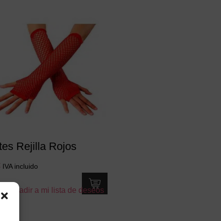
es Rejilla Rojos
€
IVA incluido
Añadir a mi lista de deseos