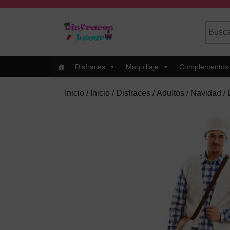
Skip
to
Busca
Cuando
content
por:
Skip
to
Content
Disfraces
Maquillaje
Complementos
Inicio
/
Inicio
/
Disfraces
/
Adultos
/
Navidad
/ 