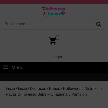
Skip
to
content
Skip
Buscar
Cuando hay resultados autocompletados, puedes utilizar las fl
to
por:
Content
Car
Im
0
Login
Login
Menu
Menu
Inicio
/
Inicio
/
Disfraces
/
Bebés
/
Halloween
/ Disfraz de
Payasito Travieso Bebé – Chaqueta y Pantalón