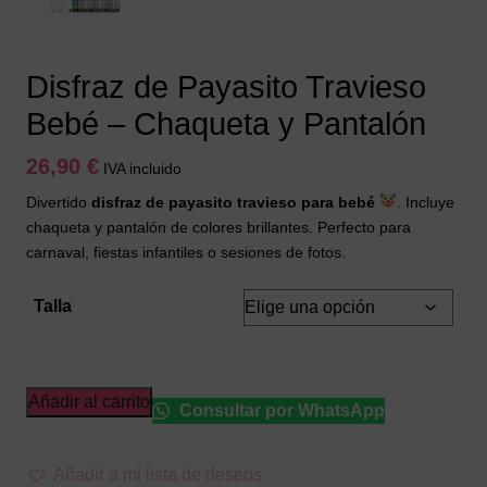
Disfraz de Payasito Travieso
Bebé – Chaqueta y Pantalón
26,90
€
IVA incluido
Divertido
disfraz de payasito travieso para bebé
. Incluye
chaqueta y pantalón de colores brillantes. Perfecto para
carnaval, fiestas infantiles o sesiones de fotos.
Talla
Disfraz
Añadir al carrito
Consultar por WhatsApp
de
Payasito
Añadir a mi lista de deseos
Travieso