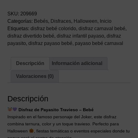
Bebé
–
SKU:
209669
Chaqueta
Categorías:
Bebés
,
Disfraces
,
Halloween
,
Inicio
y
Etiquetas:
disfraz bebé colorido
,
disfraz carnaval bebé
,
Pantalón
disfraz divertido bebé
,
disfraz infantil payaso
,
disfraz
cantidad
payasito
,
disfraz payaso bebé
,
payaso bebé carnaval
Descripción
Información adicional
Valoraciones (0)
Descripción
Disfraz de Payasito Travieso – Bebé
Inspirado en el famoso personaje del Joker, este disfraz
combina ternura, color y un toque travieso. Perfecto para
Halloween
, fiestas temáticas o eventos especiales donde tu
peque será el centro de atención.