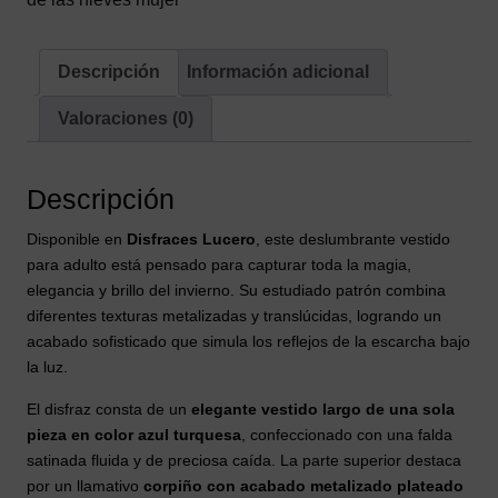
Capa
de
Copos
Descripción
Información adicional
de
Valoraciones (0)
Nieve
cantidad
Descripción
Disponible en
Disfraces Lucero
, este deslumbrante vestido
para adulto está pensado para capturar toda la magia,
elegancia y brillo del invierno. Su estudiado patrón combina
diferentes texturas metalizadas y translúcidas, logrando un
acabado sofisticado que simula los reflejos de la escarcha bajo
la luz.
El disfraz consta de un
elegante vestido largo de una sola
pieza en color azul turquesa
, confeccionado con una falda
satinada fluida y de preciosa caída. La parte superior destaca
por un llamativo
corpiño con acabado metalizado plateado