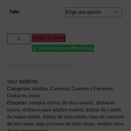
Talla
Disfraz
Añadir al carrito
de
Consultar por WhatsApp
Princesa
de
Hielo
Añadir a mi lista de deseos
Adulto
–
SKU:
9208700
Vestido
Categorías:
Adultos
,
Carnaval
,
Cuentos y Famosos
,
de
Disfraces
,
Inicio
Reina
Etiquetas:
comprar disfraz de elsa madrid.
,
disfraces
de
lucero
,
disfraces para adultos madrid
,
disfraz de cuento
las
de hadas adulto
,
disfraz de elsa adulto
,
ropa de carnaval
Nieves
de princesas
,
traje princesa de hielo mujer
,
vestido reina
con
de las nieves mujer