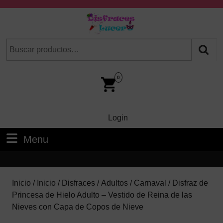
Skip
to
content
Skip
Buscar
Cuando hay resultados autocompletados, puedes utilizar las fl
to
por:
Content
Car
Im
0
Login
Login
Menu
Menu
Inicio
/
Inicio
/
Disfraces
/
Adultos
/
Carnaval
/ Disfraz de
Princesa de Hielo Adulto – Vestido de Reina de las
Nieves con Capa de Copos de Nieve