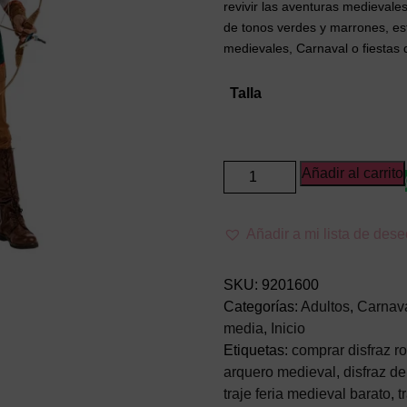
revivir las aventuras medieval
de tonos verdes y marrones, est
medievales, Carnaval o fiestas 
Talla
Disfraz
Añadir al carrito
de
Robin
Añadir a mi lista de des
Hood
para
Adulto
SKU:
9201600
–
Categorías:
Adultos
,
Carnav
Traje
media
,
Inicio
de
Etiquetas:
comprar disfraz r
Arquero
arquero medieval
,
disfraz d
del
traje feria medieval barato
,
t