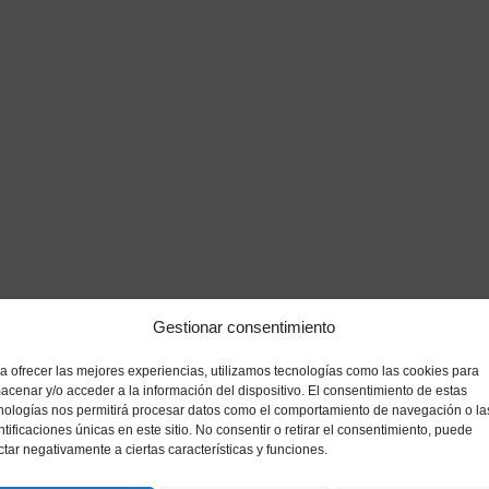
s
Gestionar consentimiento
a ofrecer las mejores experiencias, utilizamos tecnologías como las cookies para
acenar y/o acceder a la información del dispositivo. El consentimiento de estas
nologías nos permitirá procesar datos como el comportamiento de navegación o la
ntificaciones únicas en este sitio. No consentir o retirar el consentimiento, puede
ctar negativamente a ciertas características y funciones.