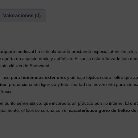
Bosque
(4
Valoraciones (0)
Piezas)
cantidad
arquero medieval ha sido elaborado prestando especial atención a los m
e aporta un aspecto noble y auténtico. El cuello está reforzado con dens
enta clásica de Sherwood.
a incorpora
hombreras exteriores
y un bajo tejidos sobre fieltro que ap
ico
, proporcionando ligereza y total libertad de movimiento para «tens
 fresco.
n punto semielástico, que incorpora un práctico bolsillo interno. El
cin
 Finalmente, el look se corona con el
característico gorro de fieltro d