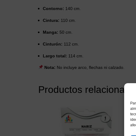
Contorno:
140 cm.
Cintura:
110 cm.
Manga:
50 cm.
Cinturón:
112 cm.
Largo total:
114 cm.
Nota:
No incluye arco, flechas ni calzado.
Productos relacionado
Par
alm
tec
ide
afe