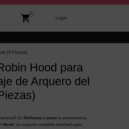
Cart
Image
0
arriba y abajo para revisarlos y Enter para ir a la página dese
Login
Login
que (4 Piezas)
 Robin Hood para
aje de Arquero del
Piezas)
 Sherwood! En
Disfraces Lucero
te presentamos
in Hood
, un conjunto completo diseñado para