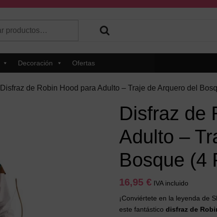
r
 hay resultados autocompletados, puedes utilizar las flechas de 
Decoración
Ofertas
 Disfraz de Robin Hood para Adulto – Traje de Arquero del Bos
Disfraz de
Adulto – Tr
Bosque (4 
16,95
€
IVA incluido
¡Conviértete en la leyenda de
este fantástico
disfraz de Rob