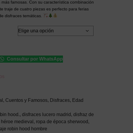
es más famosas. Con su característica combinación
e traje de cuatro piezas es perfecto para ferias
de disfraces temáticas.
Consultar por WhatsApp
eos
al
,
Cuentos y Famosos
,
Disfraces
,
Edad
obin hood.
,
disfraces lucero madrid
,
disfraz de
e héroe medieval
,
ropa de época sherwood
,
raje robin hood hombre