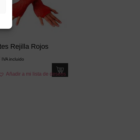
es Rejilla Rojos
€
IVA incluido
Añadir a mi lista de deseos