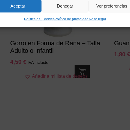
Aceptar
Denegar
Ver preferencias
Política de Cookies
Política de privacidad
Aviso legal
Gorro en Forma de Rana – Talla
Guant
Adulto o Infantil
1,80
4,50
€
IVA incluido
Añadir a mi lista de deseos