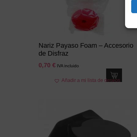
Nariz Payaso Foam – Accesorio
de Disfraz
0,70
€
IVA incluido
Añadir a mi lista de deseos