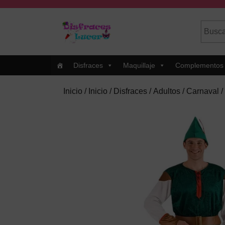
Skip
to
Busca
Cuando
content
por:
Skip
to
Content
Disfraces
Maquillaje
Complementos
Inicio
/
Inicio
/
Disfraces
/
Adultos
/
Carnaval
/