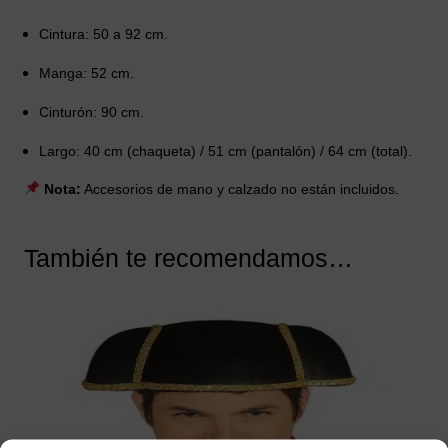
Cintura: 50 a 92 cm.
Manga: 52 cm.
Cinturón: 90 cm.
Largo: 40 cm (chaqueta) / 51 cm (pantalón) / 64 cm (total).
Nota:
Accesorios de mano y calzado no están incluidos.
También te recomendamos…