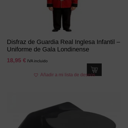
Disfraz de Guardia Real Inglesa Infantil –
Uniforme de Gala Londinense
18,95
€
IVA incluido
Este
Añadir a mi lista de deseos
producto
tiene
múltiples
variantes.
Las
opciones
se
pueden