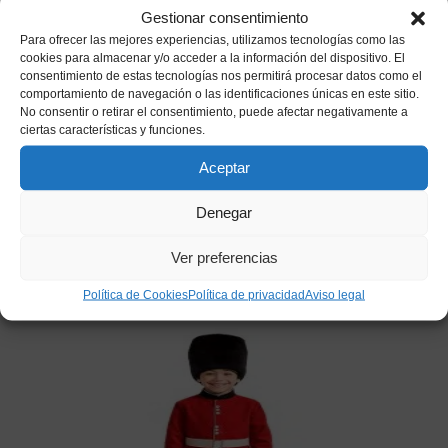
Gestionar consentimiento
Para ofrecer las mejores experiencias, utilizamos tecnologías como las
cookies para almacenar y/o acceder a la información del dispositivo. El
consentimiento de estas tecnologías nos permitirá procesar datos como el
comportamiento de navegación o las identificaciones únicas en este sitio.
MONTERA TORERO FIELTRO
No consentir o retirar el consentimiento, puede afectar negativamente a
ciertas características y funciones.
5,50
€
IVA incluido
Aceptar
Añadir a mi lista de deseos
Denegar
Ver preferencias
Productos relacionados
Política de Cookies
Política de privacidad
Aviso legal