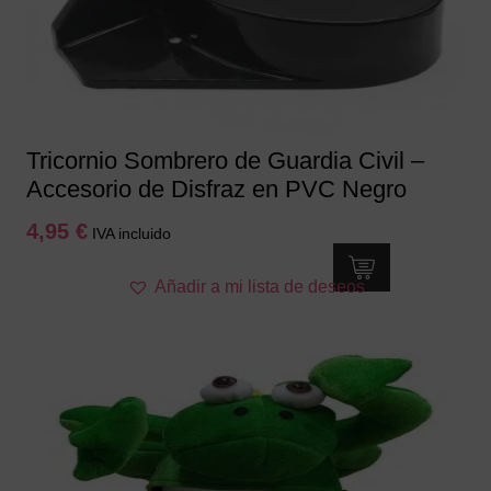
elegir
en
la
página
de
producto
Tricornio Sombrero de Guardia Civil –
Accesorio de Disfraz en PVC Negro
4,95
€
IVA incluido
Añadir a mi lista de deseos