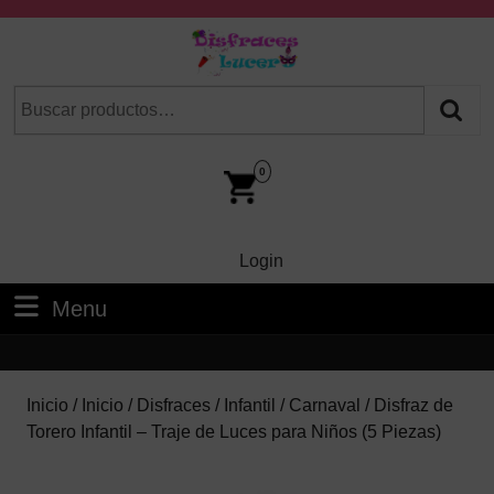
Skip
to
content
Skip
Buscar
Cuando hay resultados autocompletados, puedes utilizar las fl
to
por:
Content
Car
Im
0
Login
Login
Menu
Menu
Inicio
/
Inicio
/
Disfraces
/
Infantil
/
Carnaval
/ Disfraz de
Torero Infantil – Traje de Luces para Niños (5 Piezas)