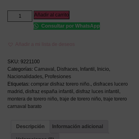
Disfraz
Añadir al carrito
de
Consultar por WhatsApp
Torero
Infantil
–
Añadir a mi lista de deseos
Traje
de
SKU:
9221100
Luces
Categorías:
Carnaval
,
Disfraces
,
Infantil
,
Inicio
,
para
Nacionalidades
,
Profesiones
Niños
Etiquetas:
comprar disfraz torero niño.
,
disfraces lucero
(5
madrid
,
disfraz españa infantil
,
disfraz luces infantil
,
Piezas)
montera de torero niño
,
traje de torero niño
,
traje torero
cantidad
carnaval barato
Descripción
Información adicional