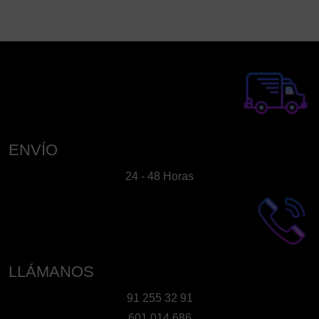
ENVÍO
24 - 48 Horas
LLÁMANOS
91 255 32 91
601 014 686