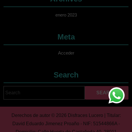
enero 2023
Meta
Acceder
Search
Search
Cuando hay resultados 
for:
Derechos de autor © 2026 Disfraces Lucero | Titular:
David Eduardo Jimenez Proaño - NIF: 51544866A -
Domicilio: Calle Huerta de Castañeda 40, 28011