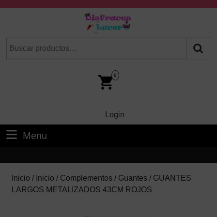
Skip
to
content
Skip
Buscar
Cuando hay resultados autocompletados, puedes utilizar las fl
to
por:
Content
Car
Im
0
Login
Login
Menu
Menu
Inicio
/
Inicio
/
Complementos
/
Guantes
/ GUANTES
LARGOS METALIZADOS 43CM ROJOS