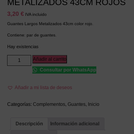
METALIZADOS 43CM ROJOS
3,20
€
IVA incluido
Guantes Largos Metalizados 43cm color rojo.
Contiene: par de guantes.
Hay existencias
GUANTES
Añadir al carrito
LARGOS
Consultar por WhatsApp
METALIZADOS
43CM
ROJOS
Añadir a mi lista de deseos
cantidad
Categorías:
Complementos
,
Guantes
,
Inicio
Descripción
Información adicional