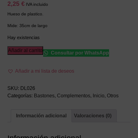
2,25
€
IVA incluido
Hueso de plastico.
Mide: 35cm de largo
Hay existencias
Hueso
Añadir al carrito
Consultar por WhatsApp
Femur
Cavernicola
Añadir a mi lista de deseos
cantidad
SKU:
DL026
Categorías:
Bastones
,
Complementos
,
Inicio
,
Otros
Información adicional
Valoraciones (0)
Información adicional