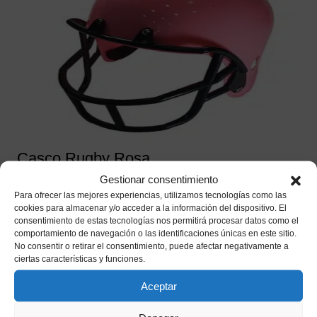
Casco Rugby Rosa
Gestionar consentimiento
9,95
€
IVA incluido
Para ofrecer las mejores experiencias, utilizamos tecnologías como las
cookies para almacenar y/o acceder a la información del dispositivo. El
Añadir a mi lista de deseos
consentimiento de estas tecnologías nos permitirá procesar datos como el
comportamiento de navegación o las identificaciones únicas en este sitio.
No consentir o retirar el consentimiento, puede afectar negativamente a
ciertas características y funciones.
Aceptar