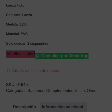
Lanza Indio.
Contiene: Lanza.
Medida: 120 cm.
Material: PVC.
Solo quedan 1 disponibles
Lanza
Añadir al carrito
Consultar por WhatsApp
Indio
cantidad
Añadir a mi lista de deseos
SKU:
01645
Categorías:
Bastones
,
Complementos
,
Inicio
,
Otros
Descripción
Información adicional