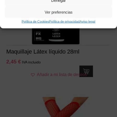
Denegar
Ver preferencias
Política de Cookies
Política de privacidad
Aviso legal
Maquillaje Látex líquido 28ml
2,45
€
IVA incluido
Añadir a mi lista de deseos