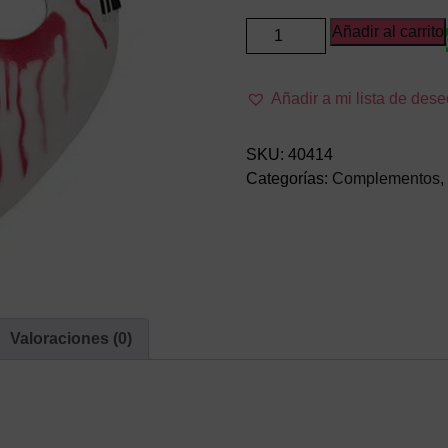
Máscara
Añadir al carrito
Asesino
del
Añadir a mi lista de des
Machete
cantidad
SKU:
40414
Categorías:
Complementos
,
Valoraciones (0)