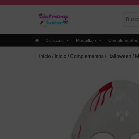
Skip
to
Busca
Cuando
content
por:
Skip
to
Content
Disfraces
Maquillaje
Complementos
Inicio
/
Inicio
/
Complementos
/
Halloween
/ M