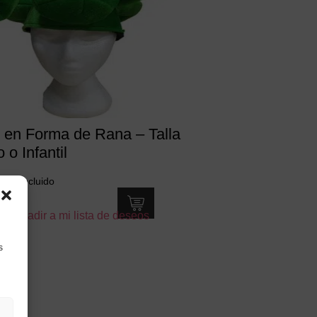
 en Forma de Rana – Talla
 o Infantil
€
IVA incluido
Añadir a mi lista de deseos
s