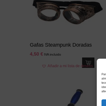
Gafas Steampunk Doradas
4,50
€
IVA incluido
Añadir a mi lista de deseos
Par
alm
tec
ide
afe