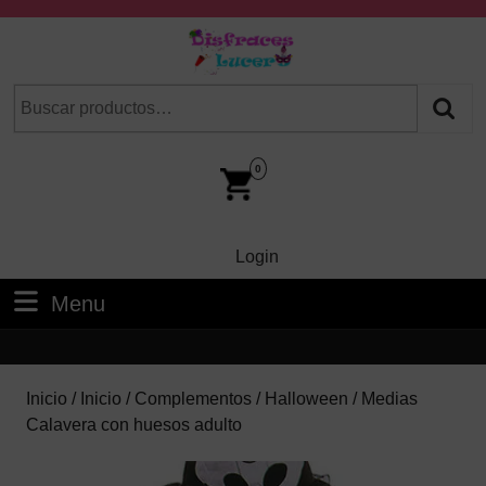
Skip
to
content
Skip
Buscar
Cuando hay resultados autocompletados, puedes utilizar las fl
to
por:
Content
Car
Im
0
Login
Login
Menu
Menu
Inicio
/
Inicio
/
Complementos
/
Halloween
/ Medias
Calavera con huesos adulto