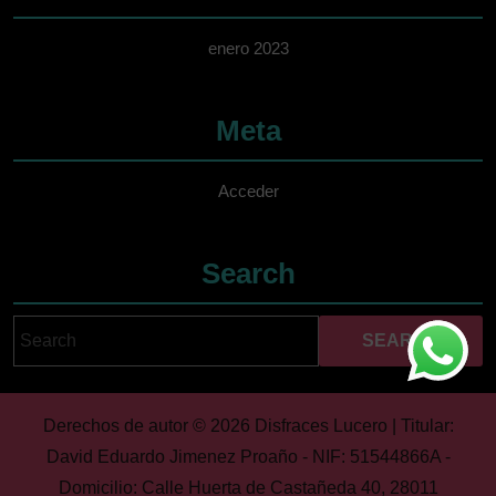
enero 2023
Meta
Acceder
Search
Search
Cuando hay resultados 
for:
Derechos de autor © 2026 Disfraces Lucero | Titular:
David Eduardo Jimenez Proaño - NIF: 51544866A -
Domicilio: Calle Huerta de Castañeda 40, 28011