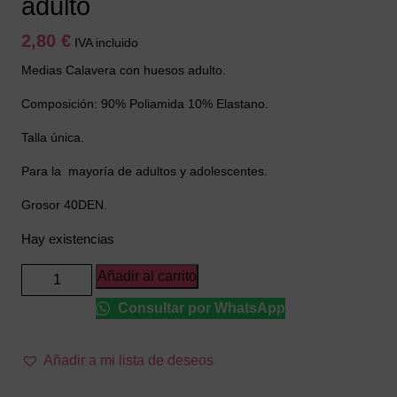
adulto
2,80
€
IVA incluido
Medias Calavera con huesos adulto.
Composición: 90% Poliamida 10% Elastano.
Talla única.
Para la mayoría de adultos y adolescentes.
Grosor 40DEN.
Hay existencias
Medias
Añadir al carrito
Calavera
Consultar por WhatsApp
con
huesos
adulto
Añadir a mi lista de deseos
cantidad