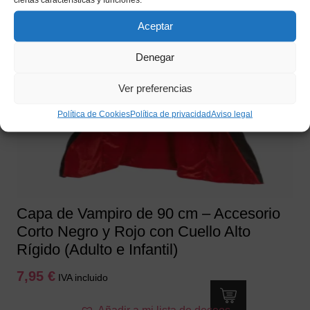
Aceptar
Denegar
Ver preferencias
Política de Cookies
Política de privacidad
Aviso legal
Capa de Vampiro de 90 cm – Accesorio
Corto Negro y Rojo con Cuello Alto
Rígido (Adulto e Infantil)
7,95
€
IVA incluido