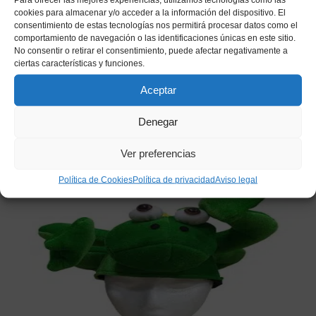
cookies para almacenar y/o acceder a la información del dispositivo. El
consentimiento de estas tecnologías nos permitirá procesar datos como el
comportamiento de navegación o las identificaciones únicas en este sitio.
No consentir o retirar el consentimiento, puede afectar negativamente a
Tricornio Sombrero de Guardia Civil –
ciertas características y funciones.
Accesorio de Disfraz en PVC Negro
Aceptar
4,95
€
IVA incluido
Denegar
Añadir a mi lista de deseos
Ver preferencias
Política de Cookies
Política de privacidad
Aviso legal