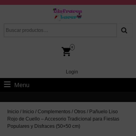
Skip
to
content
Skip
Buscar
Cuando hay resultados autocompletados, puedes utilizar las fl
to
por:
Content
Car
Im
0
Login
Login
Menu
Menu
Inicio
/
Inicio
/
Complementos
/
Otros
/ Pañuelo Liso
Rojo de Cuello – Accesorio Tradicional para Fiestas
Populares y Disfraces (50×50 cm)