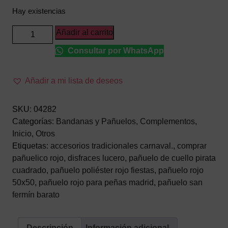
Hay existencias
Pañuelo
Añadir al carrito
Liso
Consultar por WhatsApp
Rojo
de
Cuello
Añadir a mi lista de deseos
–
Accesorio
SKU:
04282
Tradicional
Categorías:
Bandanas y Pañuelos
,
Complementos
,
para
Inicio
,
Otros
Fiestas
Etiquetas:
accesorios tradicionales carnaval.
,
comprar
Populares
pañuelico rojo
,
disfraces lucero
,
pañuelo de cuello pirata
y
cuadrado
,
pañuelo poliéster rojo fiestas
,
pañuelo rojo
Disfraces
50x50
,
pañuelo rojo para peñas madrid
,
pañuelo san
(50x50
fermín barato
cm)
cantidad
Descripción
Información adicional