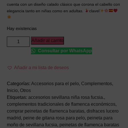
cuenta con un diseño calado clásico que corona el cabello con
elegancia tanto en niñas como en adultas.
clavel
Hay existencias
Peineta
Añadir al carrito
de
Consultar por WhatsApp
Flamenca
Rosa
Fucsia
Añadir a mi lista de deseos
–
Accesorio
Categorías:
Accesorios para el pelo
,
Complementos
,
de
Inicio
,
Otros
Pelo
Etiquetas:
accesorios sevillana niña rosa fucsia.
,
de
complementos tradicionales de flamenca económicos
,
Gitana
comprar peinetas de flamenca baratas
,
disfraces lucero
o
madrid
,
peine de gitana rosa para pelo
,
peineta para
Sevillana
moño de sevillana fucsia
,
peinetas de flamenca baratas