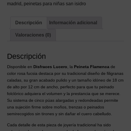
para
madrid
,
peinetas para niñas san isidro
Adulto
e
Infantil
Descripción
Información adicional
(18x12
Valoraciones (0)
cm)
cantidad
Descripción
Disponible en
Disfraces Lucero
, la
Peineta Flamenca
de
color rosa fucsia destaca por su tradicional diseño de filigranas
caladas, su gran acabado pulido y un tamaño idóneo de 18 cm
de alto por 12 cm de ancho, perfecto para que tu peinado
folclórico adquiera el volumen y la prestancia que se merece.
Su sistema de cinco púas alargadas y redondeadas permite
una sujeción firme sobre moños, trenzas o peinados
semirecogidos sin tirones y sin dañar el cuero cabelludo.
Cada detalle de esta pieza de joyería tradicional ha sido