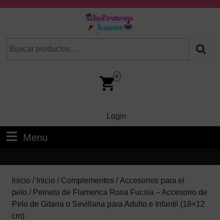
Skip
to
content
Skip
Buscar
Cuando hay resultados autocompletados, puedes utilizar las fl
to
por:
Content
Car
Im
0
Login
Login
Menu
Menu
Inicio
/
Inicio
/
Complementos
/
Accesorios para el
pelo
/ Peineta de Flamenca Rosa Fucsia – Accesorio de
Pelo de Gitana o Sevillana para Adulto e Infantil (18×12
cm)