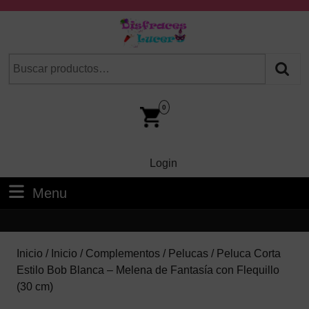
Skip
to
content
Skip
Buscar
Cuando hay resultados autocompletados, puedes utilizar las fl
to
por:
Content
Car
Im
0
Login
Login
Menu
Menu
Inicio
/
Inicio
/
Complementos
/
Pelucas
/ Peluca Corta
Estilo Bob Blanca – Melena de Fantasía con Flequillo
(30 cm)