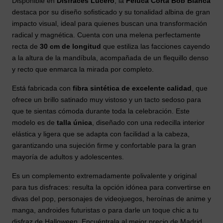
Disponible en
Disfraces Lucero
, la
Peluca Corta Bob Blanca
destaca por su diseño sofisticado y su tonalidad albina de gran
impacto visual, ideal para quienes buscan una transformación
radical y magnética. Cuenta con una melena perfectamente
recta de
30 cm de longitud
que estiliza las facciones cayendo
a la altura de la mandíbula, acompañada de un flequillo denso
y recto que enmarca la mirada por completo.
Está fabricada con
fibra sintética de excelente calidad
, que
ofrece un brillo satinado muy vistoso y un tacto sedoso para
que te sientas cómoda durante toda la celebración. Este
modelo es de
talla única
, diseñado con una redecilla interior
elástica y ligera que se adapta con facilidad a la cabeza,
garantizando una sujeción firme y confortable para la gran
mayoría de adultos y adolescentes.
Es un complemento extremadamente polivalente y original
para tus disfraces: resulta la opción idónea para convertirse en
divas del pop, personajes de videojuegos, heroínas de anime y
manga, androides futuristas o para darle un toque chic a tu
disfraz de Halloween. Encuéntrala al mejor precio de Madrid