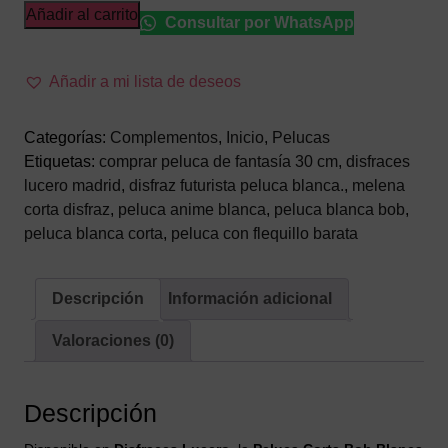
Peluca
Añadir al carrito
Consultar por WhatsApp
Corta
Estilo
Añadir a mi lista de deseos
Bob
Blanca
–
Categorías:
Complementos
,
Inicio
,
Pelucas
Melena
Etiquetas:
comprar peluca de fantasía 30 cm
,
disfraces
de
lucero madrid
,
disfraz futurista peluca blanca.
,
melena
Fantasía
corta disfraz
,
peluca anime blanca
,
peluca blanca bob
,
con
peluca blanca corta
,
peluca con flequillo barata
Flequillo
(30
Descripción
Información adicional
cm)
cantidad
Valoraciones (0)
Descripción