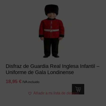
múltiples
variantes.
Las
opciones
se
pueden
elegir
en
la
página
de
producto
Disfraz de Guardia Real Inglesa Infantil –
Uniforme de Gala Londinense
18,95
€
IVA incluido
Este
Añadir a mi lista de deseos
producto
tiene