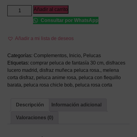
Peluca
Añadir al carrito
Corta
Consultar por WhatsApp
Estilo
Bob
Rosa
Añadir a mi lista de deseos
Chicle
–
Categorías:
Complementos
,
Inicio
,
Pelucas
Melena
Etiquetas:
comprar peluca de fantasía 30 cm
,
disfraces
de
lucero madrid
,
disfraz muñeca peluca rosa.
,
melena
Fantasía
corta disfraz
,
peluca anime rosa
,
peluca con flequillo
con
barata
,
peluca rosa chicle bob
,
peluca rosa corta
Flequillo
(30
cm)
Descripción
Información adicional
cantidad
Valoraciones (0)