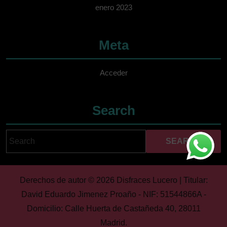
enero 2023
Meta
Acceder
Search
Search
Cuando hay resultados 
for:
Derechos de autor © 2026 Disfraces Lucero | Titular:
David Eduardo Jimenez Proaño - NIF: 51544866A -
Domicilio: Calle Huerta de Castañeda 40, 28011
Madrid.