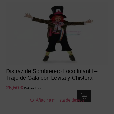
múltiples
variantes.
Las
opciones
se
pueden
elegir
en
la
página
de
producto
Disfraz de Sombrerero Loco Infantil –
Traje de Gala con Levita y Chistera
25,50
€
IVA incluido
Este
Añadir a mi lista de deseos
producto
tiene