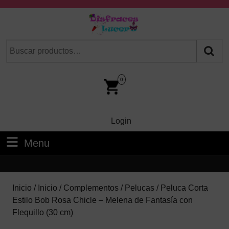
Skip
to
content
Skip
Buscar
Cuando hay resultados autocompletados, puedes utilizar las fl
to
por:
Content
Car
Im
0
Login
Login
Menu
Menu
Inicio
/
Inicio
/
Complementos
/
Pelucas
/ Peluca Corta
Estilo Bob Rosa Chicle – Melena de Fantasía con
Flequillo (30 cm)