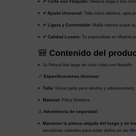
✔ Corte con Flequillo:
Melena larga y lisa com
✔ Ajuste Universal:
Talla única elástica, apta 
✔ Ligera y Confortable:
Malla interna suave qu
✔ Calidad Lucero:
Tu especialista en Madrid p
🎒
Contenido del produc
1x Peluca lisa larga de color rubio con flequillo.
📏
Especificaciones técnicas:
Talla:
Única (apta para adultos y adolescentes).
Material:
Fibra Sintética.
⚠️
Advertencia de seguridad:
Mantener la peluca alejada del fuego y de fue
secadores calientes para evitar daños en las fib