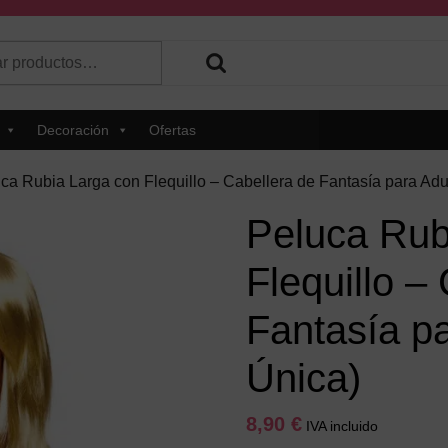
r
 hay resultados autocompletados, puedes utilizar las flechas de 
Decoración
Ofertas
ca Rubia Larga con Flequillo – Cabellera de Fantasía para Adul
Peluca Rub
Flequillo –
Fantasía pa
Única)
8,90
€
IVA incluido