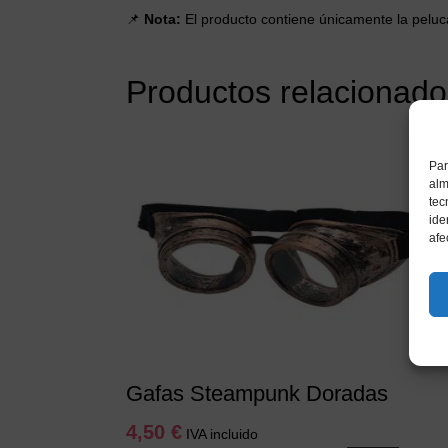
📌
Nota:
El producto contiene únicamente la peluca. 
Productos relacionado
Par
alm
tec
ide
afe
Gafas Steampunk Doradas
4,50
€
IVA incluido