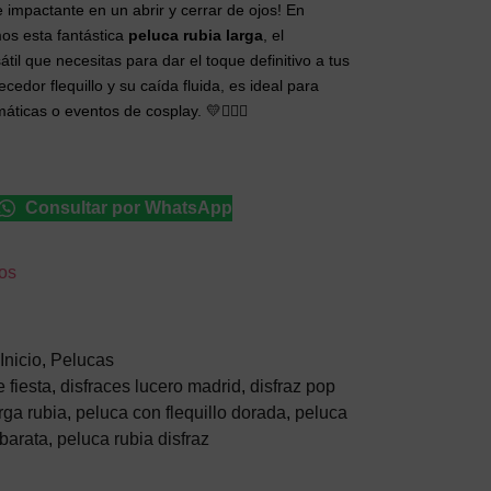
impactante en un abrir y cerrar de ojos! En
os esta fantástica
peluca rubia larga
, el
átil que necesitas para dar el toque definitivo a tus
cedor flequillo y su caída fluida, es ideal para
áticas o eventos de cosplay. 💛👱‍♀️✨
Consultar por WhatsApp
eos
Inicio
,
Pelucas
 fiesta
,
disfraces lucero madrid
,
disfraz pop
rga rubia
,
peluca con flequillo dorada
,
peluca
 barata
,
peluca rubia disfraz