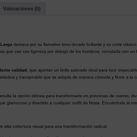
Única)
Valoraciones (0)
cantidad
 Larga
destaca por su llamativo tono dorado brillante y su corte clásic
sa que cae con ligereza por debajo de los hombros, rematada con un fle
elente calidad
, que aportan un brillo satinado ideal para lucir impecabl
r elástica y transpirable que se adapta de manera cómoda y firme a la 
esulta la opción idónea para transformarte en princesas de cuento, div
e glamuroso y divertido a cualquier outfit de fiesta. Encuéntrala al me
e alta cobertura visual para una transformación radical.