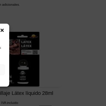
n adicionales.
s
llaje Látex líquido 28ml
€
IVA incluido