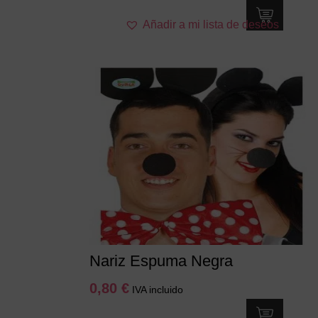
Añadir a mi lista de deseos
Nariz Espuma Negra
0,80
€
IVA incluido