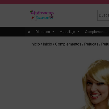
Skip
to
Busca
Cuando
content
por:
Skip
to
Content
Disfraces
Maquillaje
Complementos
Inicio
/
Inicio
/
Complementos
/
Pelucas
/ Pelu