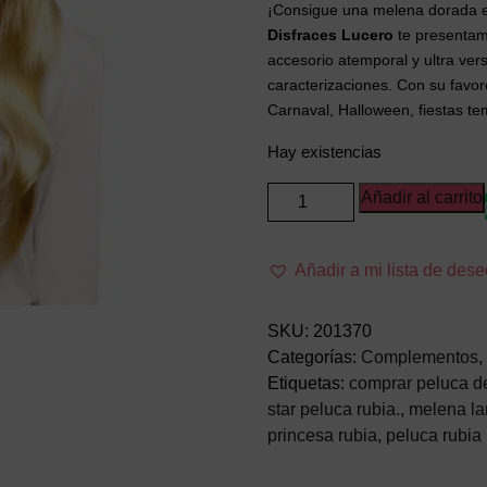
¡Consigue una melena dorada e 
Disfraces Lucero
te presentam
accesorio atemporal y ultra vers
caracterizaciones. Con su favore
Carnaval, Halloween, fiestas tem
Hay existencias
Peluca
Añadir al carrito
Rubia
Larga
Añadir a mi lista de des
con
Flequillo
–
SKU:
201370
Cabellera
Categorías:
Complementos
,
de
Etiquetas:
comprar peluca de
Fantasía
star peluca rubia.
,
melena la
para
princesa rubia
,
peluca rubia
Adulto
(Talla