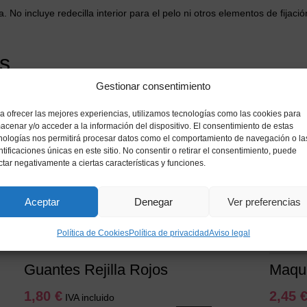
No incluye redecilla interior para el pelo ni otros elementos de fijació
s
Gestionar consentimiento
a ofrecer las mejores experiencias, utilizamos tecnologías como las cookies para
acenar y/o acceder a la información del dispositivo. El consentimiento de estas
nologías nos permitirá procesar datos como el comportamiento de navegación o la
ntificaciones únicas en este sitio. No consentir o retirar el consentimiento, puede
ctar negativamente a ciertas características y funciones.
Aceptar
Denegar
Ver preferencias
Política de Cookies
Política de privacidad
Aviso legal
Guantes Rejilla Rojos
Maqui
1,80
€
2,45
IVA incluido