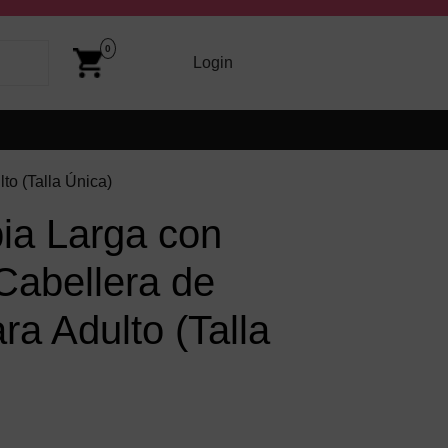
Cart
Image
0
arriba y abajo para revisarlos y Enter para ir a la página dese
Login
Login
to (Talla Única)
ia Larga con
 Cabellera de
ra Adulto (Talla