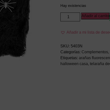
Hay existencias
Telaraña
Añadir al carrito
Negra
100Gr
Añadir a mi lista de des
🕸️
con
Arañas
SKU:
5403N
Fluorescentes
Categorías:
Complementos
,
–
Etiquetas:
arañas fluorescen
Decoración
halloween casa
,
telaraña de
Halloween
cantidad