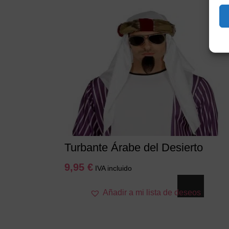
Turbante Árabe del Desierto
9,95
€
IVA incluido
Añadir a mi lista de deseos