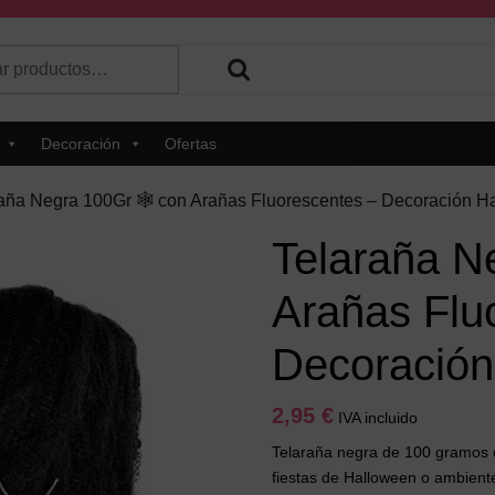
r
 hay resultados autocompletados, puedes utilizar las flechas de 
Decoración
Ofertas
raña Negra 100Gr 🕸️ con Arañas Fluorescentes – Decoración H
Telaraña N
Arañas Flu
Decoración
2,95
€
IVA incluido
Telaraña negra de 100 gramos c
fiestas de Halloween o ambiente