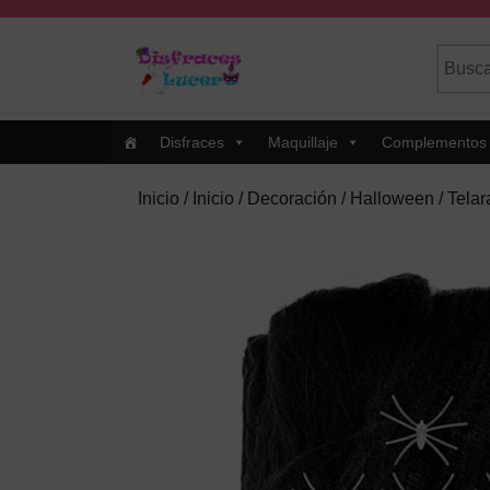
Skip
to
Busca
Cuando
content
por:
Skip
to
Content
Disfraces
Maquillaje
Complementos
Inicio
/
Inicio
/
Decoración
/
Halloween
/ Tela