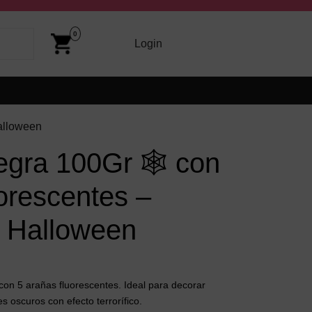
Cart
Image
0
arriba y abajo para revisarlos y Enter para ir a la página dese
Login
Login
alloween
egra 100Gr 🕸️ con
orescentes –
 Halloween
on 5 arañas fluorescentes. Ideal para decorar
s oscuros con efecto terrorífico.