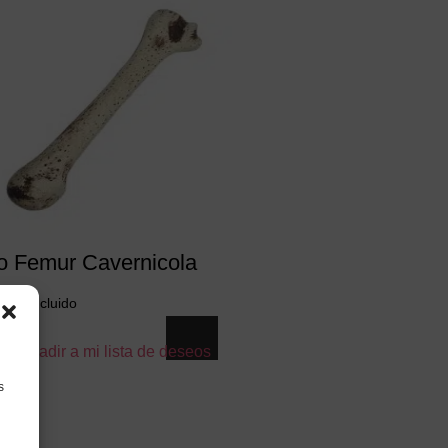
 Femur Cavernicola
€
IVA incluido
Añadir a mi lista de deseos
s