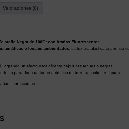
Valoraciones (0)
Telaraña Negra de 100Gr con Arañas Fluorescentes
.
as temáticas o locales ambientados
, su textura elástica te permite 
d, logrando un efecto escalofriante bajo luces tenues o negras.
perfecto para darle un toque auténtico de terror a cualquier espacio.
añas fluorescentes.
s