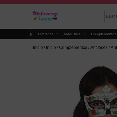
Skip
to
Busca
Cuando
content
por:
Skip
to
Content
Disfraces
Maquillaje
Complementos
Inicio
/
Inicio
/
Complementos
/
Antifaces
/ Ant