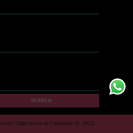
ay resultados autocompletados, puedes utilizar las flechas de a
micilio: Calle Huerta de Castañeda 40, 28011