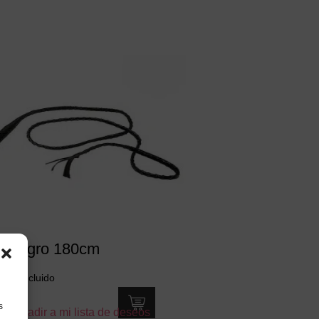
o Negro 180cm
€
IVA incluido
s
Añadir a mi lista de deseos