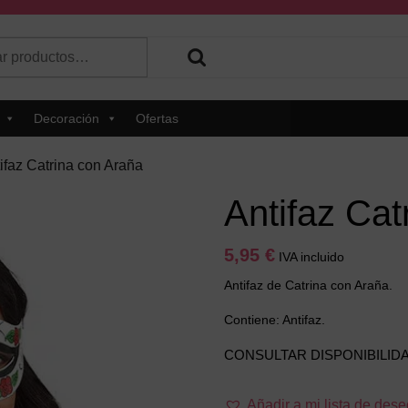
r
 hay resultados autocompletados, puedes utilizar las flechas de 
Decoración
Ofertas
ifaz Catrina con Araña
Antifaz Cat
5,95
€
IVA incluido
Antifaz de Catrina con Araña.
Contiene: Antifaz.
CONSULTAR DISPONIBILID
Añadir a mi lista de des