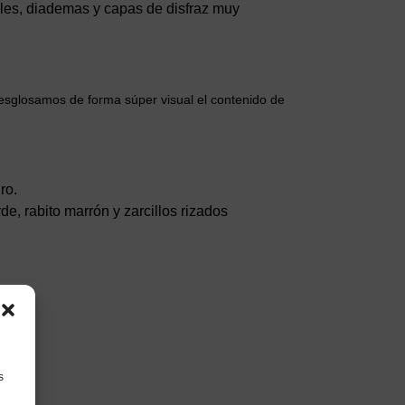
ales, diademas y capas de disfraz muy
desglosamos de forma súper visual el contenido de
ro.
e, rabito marrón y zarcillos rizados
dos).
s