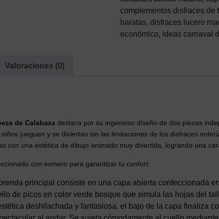
Adulto
complementos disfraces de te
de
baratas
,
disfraces lucero ma
Halloween
económico
,
ideas carnaval 
con
Capucha
Valoraciones (0)
(2
Piezas)
cantidad
eza de Calabaza
destaca por su ingenioso diseño de dos piezas indep
iños jueguen y se diviertan sin las limitaciones de los disfraces enteri
ujas con una estética de dibujo animado muy divertida, logrando una ca
eccionado con esmero para garantizar tu confort:
renda principal consiste en una capa abierta confeccionada en 
ello de picos en color verde bosque que simula las hojas del t
stética deshilachada y fantasiosa, el bajo de la capa finaliza c
pectacular al andar. Se sujeta cómodamente al cuello mediante