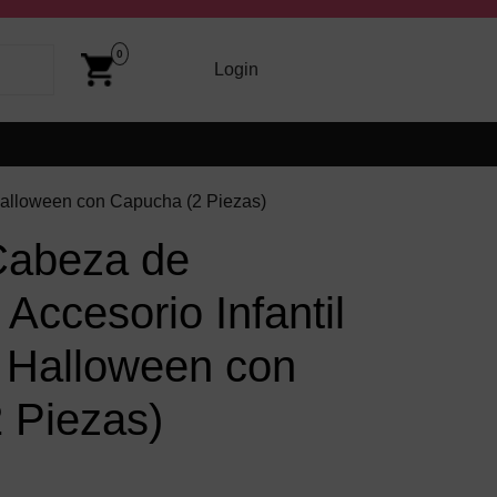
Cart
Image
0
arriba y abajo para revisarlos y Enter para ir a la página dese
Login
Login
Halloween con Capucha (2 Piezas)
Cabeza de
Accesorio Infantil
e Halloween con
 Piezas)