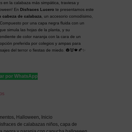
 en la calabaza más simpática, traviesa y
loween! En
Disfraces Lucero
te presentamos este
n cabeza de calabaza
, un accesorio comodísimo,
. Compuesto por una capa negra fluida con un
que simula las hojas de la planta, y su
ndiente de color naranja con la cara de un
a opción preferida por colegios y ampas para
asajes del terror o fiestas de miedo. 🎃👿🍁🍂✨
ar por WhatsApp
eos
mentos
,
Halloween
,
Inicio
isfraces de calabazas niños
,
capa de
a negra y naranja con capucha halloween
,