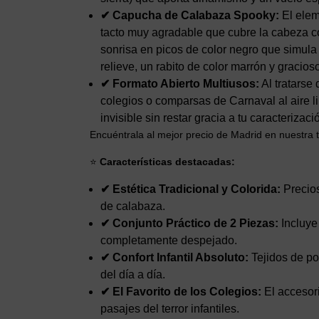
✔ Capucha de Calabaza Spooky:
El elem
tacto muy agradable que cubre la cabeza co
sonrisa en picos de color negro que simula 
relieve, un rabito de color marrón y gracio
✔ Formato Abierto Multiusos:
Al tratarse 
colegios o comparsas de Carnaval al aire li
invisible sin restar gracia a tu caracterizaci
Encuéntrala al mejor precio de Madrid en nuestra t
⭐
Características destacadas:
✔ Estética Tradicional y Colorida:
Precios
de calabaza.
✔ Conjunto Práctico de 2 Piezas:
Incluye
completamente despejado.
✔ Confort Infantil Absoluto:
Tejidos de pol
del día a día.
✔ El Favorito de los Colegios:
El accesori
pasajes del terror infantiles.