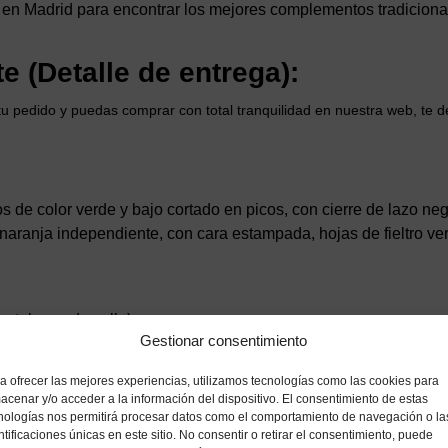
a en Madrid para encontrar los mejores complementos tradicion
e (Detalle de entrega):
u pedido y puedas comprar con total tranquilidad en nuestra web, te 
s de color verde y bajo cortado en picos, con cierre de lazo neg
naranja independiente, con cara estampada, hojas de fieltro verd
ntalones de calle).
Gestionar consentimiento
para caramelos o maquillaje de terror).
a ofrecer las mejores experiencias, utilizamos tecnologías como las cookies para
 o decoración no especificado en el listado de elementos inclui
acenar y/o acceder a la información del dispositivo. El consentimiento de estas
nologías nos permitirá procesar datos como el comportamiento de navegación o la
ntificaciones únicas en este sitio. No consentir o retirar el consentimiento, puede