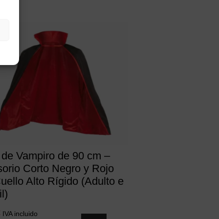
de Vampiro de 90 cm –
orio Corto Negro y Rojo
uello Alto Rígido (Adulto e
il)
€
IVA incluido