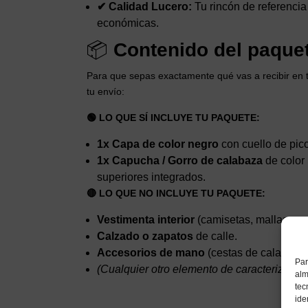
✔ Calidad Lucero:
Tu rincón de referenci
económicas.
📦
Contenido del paquet
Para que sepas exactamente qué vas a recibir en t
tu envío:
🟢 LO QUE SÍ INCLUYE TU PAQUETE:
1x Capa de color negro
con cuello de pico
1x Capucha / Gorro de calabaza
de color 
superiores integrados.
🔴 LO QUE NO INCLUYE TU PAQUETE:
Vestimenta interior
(camisetas, mallas o pa
Calzado o zapatos
de calle.
Accesorios de mano
(cestas de calabaza 
Par
(Cualquier otro elemento de caracterización
alm
tec
ide