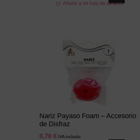
Añadir a mi lista de deseos
producto
tiene
múltiples
variantes.
Las
opciones
se
pueden
elegir
en
la
página
de
producto
Nariz Payaso Foam – Accesorio
de Disfraz
0,70
€
IVA incluido