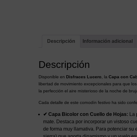
Descripción
Información adicional
Descripción
Disponible en
Disfraces Lucero
, la
Capa con Cab
libertad de movimiento excepcionales para que los n
la perfección el aire misterioso de la noche de br
Cada detalle de este comodín festivo ha sido conf
✔ Capa Bicolor con Cuello de Hojas:
La p
mate. Destaca por incorporar un vistoso cu
de forma muy llamativa. Para potenciar su e
sierra) que aporta dinamismo y un vuelo es