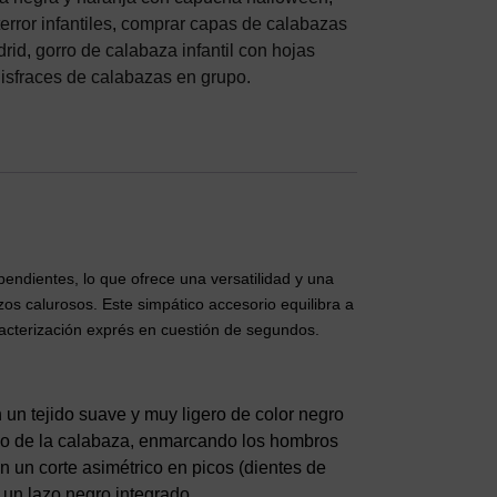
rror infantiles
,
comprar capas de calabazas
drid
,
gorro de calabaza infantil con hojas
disfraces de calabazas en grupo.
endientes, lo que ofrece una versatilidad y una
zos calurosos. Este simpático accesorio equilibra a
racterización exprés en cuestión de segundos.
un tejido suave y muy ligero de color negro
allo de la calabaza, enmarcando los hombros
on un corte asimétrico en picos (dientes de
 un lazo negro integrado.