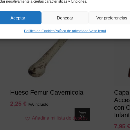
ctar negativamente a ciertas características y funciones.
s
Aceptar
Denegar
Ver preferencias
Política de Cookies
Política de privacidad
Aviso legal
Hueso Femur Cavernicola
Capa 
Acces
2,25
€
IVA incluido
con C
Infant
Añadir a mi lista de deseos
7,95