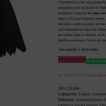
¡Transforma a los más pequeños
preguntona de la noche de Hal
fantástico conjunto de
capa co
ligero y de gran impacto visual
llamativo cuello de picos verde 
correspondiente capucha indepe
terrorífico
Jack-o’-lantern
, es l
desfiles escolares, Carnaval, p
Solo quedan 1 disponibles
Capa
Añadir al carrito
Consult
con
Cabeza
Añadir a mi lista de des
de
Calabaza
–
SKU:
DL064
Accesorio
Categorías:
Capas
,
Comple
Infantil
Etiquetas:
accesorios para d
y
calabaza barata madrid
,
cap