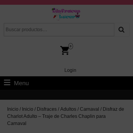
Skip
to
content
Skip
Buscar
Cuando hay resultados autocompletados, puedes utilizar las fl
to
por:
Content
Car
Im
0
Login
Login
Menu
Menu
Inicio
/
Inicio
/
Disfraces
/
Adultos
/
Carnaval
/ Disfraz de
Charlot Adulto – Traje de Charles Chaplin para
Carnaval