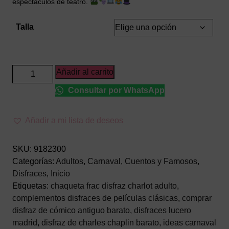
espectáculos de teatro.
Talla
Disfraz
Añadir al carrito
de
Consultar por WhatsApp
Charlot
Adulto
–
Añadir a mi lista de deseos
Traje
de
SKU:
9182300
Charles
Categorías:
Adultos
,
Carnaval
,
Cuentos y Famosos
,
Chaplin
Disfraces
,
Inicio
para
Etiquetas:
chaqueta frac disfraz charlot adulto
,
Carnaval
complementos disfraces de películas clásicas
,
comprar
cantidad
disfraz de cómico antiguo barato
,
disfraces lucero
madrid
,
disfraz de charles chaplin barato
,
ideas carnaval