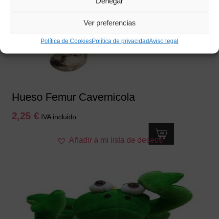
Denegar
Ver preferencias
Política de Cookies
Política de privacidad
Aviso legal
Hueso Femur Cavernicola
2,25
€
IVA incluido
Añadir a mi lista de deseos