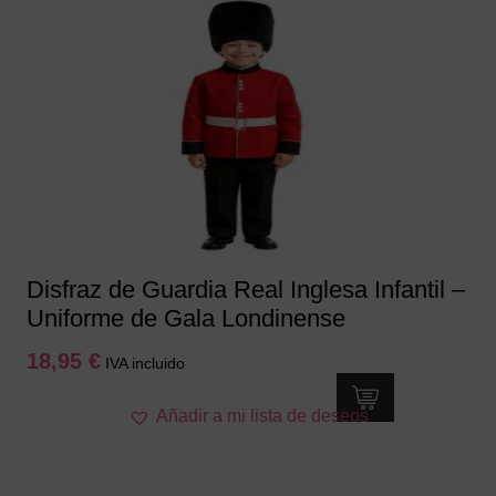
Disfraz de Guardia Real Inglesa Infantil –
Uniforme de Gala Londinense
18,95
€
IVA incluido
Este
Añadir a mi lista de deseos
producto
tiene
múltiples