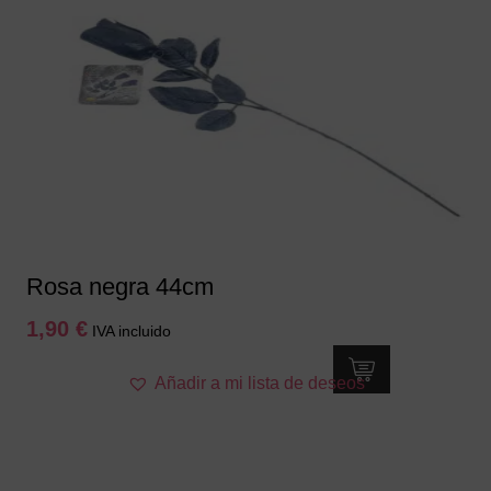
variantes.
Las
opciones
se
pueden
elegir
en
la
página
de
producto
Rosa negra 44cm
1,90
€
IVA incluido
Añadir a mi lista de deseos