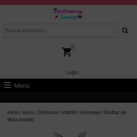
Skip
to
content
Skip
Buscar
Cuando hay resultados autocompletados, puedes utilizar las fl
to
por:
Content
Car
Im
0
Login
Login
Menu
Menu
Inicio
/
Inicio
/
Disfraces
/
Infantil
/
Animales
/ Disfraz de
Mula Infantil