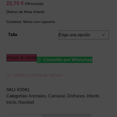
22,70
€
IVA incluido
Disfraz de Mula Infantil.
Contiene: Mono con capucha.
Talla
Disfraz
Añadir al carrito
Consultar por WhatsApp
de
Mula
Añadir a mi lista de deseos
Infantil
cantidad
SKU:
K5591
Categorías:
Animales
,
Carnaval
,
Disfraces
,
Infantil
,
Inicio
,
Navidad