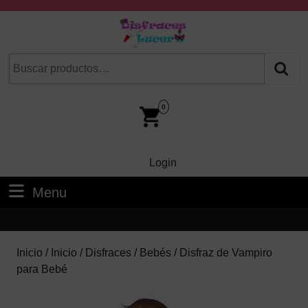
Skip
to
content
Skip
Buscar
Cuando hay resultados autocompletados, puedes utilizar las fl
to
por:
Content
Car
Im
0
Login
Login
Menu
Menu
Inicio
/
Inicio
/
Disfraces
/
Bebés
/ Disfraz de Vampiro
para Bebé