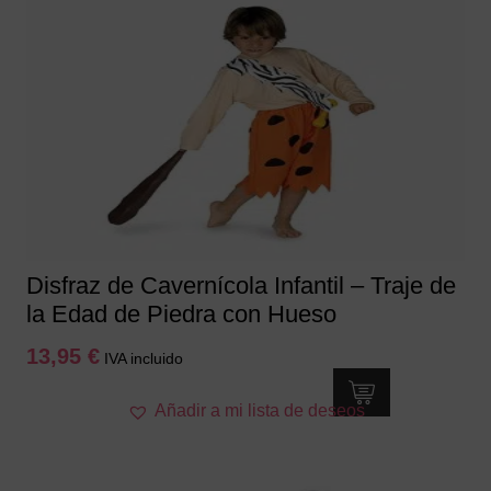
Disfraz de Cavernícola Infantil – Traje de
la Edad de Piedra con Hueso
13,95
€
IVA incluido
Este
Añadir a mi lista de deseos
producto
tiene
múltiples