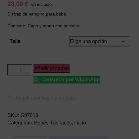
23,00
€
IVA incluido
Disfraz de Vampiro para bebé.
Contiene: Capa y mono con pechera.
Talla
Disfraz
Añadir al carrito
de
Consultar por WhatsApp
Vampiro
para
Bebé
Añadir a mi lista de deseos
cantidad
SKU:
G87016
Categorías:
Bebés
,
Disfraces
,
Inicio