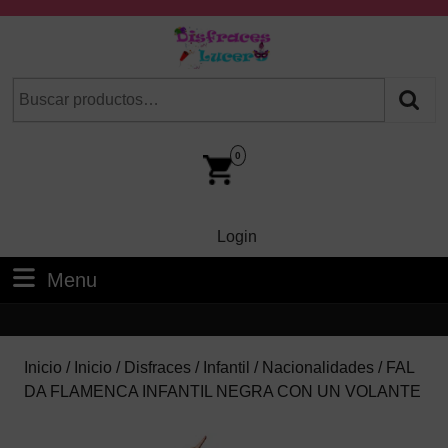
Skip
to
content
Skip
Buscar
Cuando hay resultados autocompletados, puedes utilizar las fl
to
por:
Content
Car
Im
0
Login
Login
Menu
Menu
Inicio
/
Inicio
/
Disfraces
/
Infantil
/
Nacionalidades
/ FAL
DA FLAMENCA INFANTIL NEGRA CON UN VOLANTE