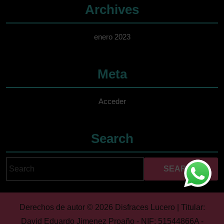
Archives
enero 2023
Meta
Acceder
Search
Search
Cuando hay resultados 
for:
Derechos de autor © 2026 Disfraces Lucero | Titular:
David Eduardo Jimenez Proaño - NIF: 51544866A -