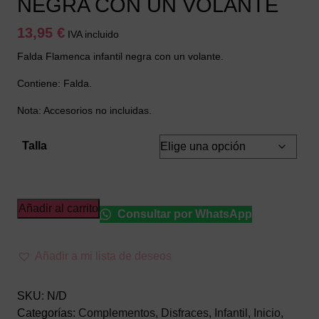
NEGRA CON UN VOLANTE
13,95
€
IVA incluido
Falda Flamenca infantil negra con un volante.
Contiene: Falda.
Nota: Accesorios no incluidas.
Talla
FALDA
Añadir al carrito
Consultar por WhatsApp
FLAMENCA
INFANTIL
Añadir a mi lista de deseos
NEGRA
CON
UN
SKU:
N/D
VOLANTE
Categorías:
Complementos
,
Disfraces
,
Infantil
,
Inicio
,