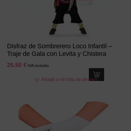
Disfraz de Sombrerero Loco Infantil –
Traje de Gala con Levita y Chistera
25,50
€
IVA incluido
Este
Añadir a mi lista de deseos
producto
tiene
múltiples
variantes.
Las
opciones
se
pueden