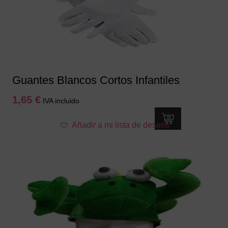
elegir
en
la
página
de
producto
Guantes Blancos Cortos Infantiles
1,65
€
IVA incluido
Añadir a mi lista de deseos