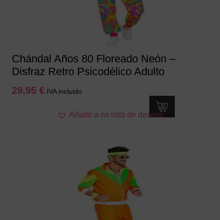
Chándal Años 80 Floreado Neón –
Disfraz Retro Psicodélico Adulto
29,95
€
IVA incluido
Este
Añadir a mi lista de deseos
producto
tiene
múltiples
variantes.
Las
opciones
se
pueden
elegir