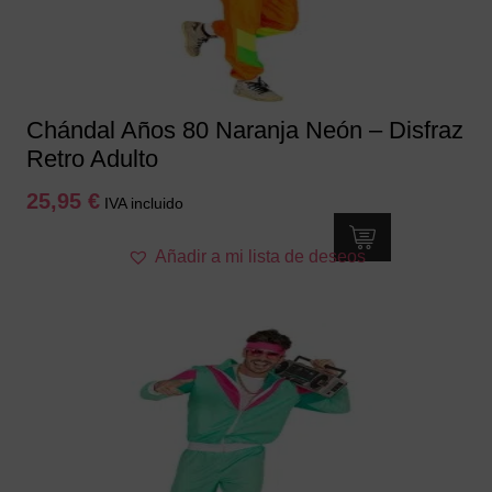
en
la
página
de
producto
Chándal Años 80 Naranja Neón – Disfraz
Retro Adulto
25,95
€
IVA incluido
Este
Añadir a mi lista de deseos
producto
tiene
múltiples
variantes.
Las
opciones
se
pueden
elegir