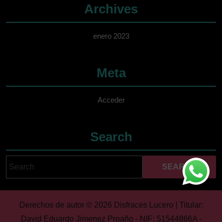
Archives
enero 2023
Meta
Acceder
Search
Search
Cuando hay resultados 
for:
Derechos de autor © 2026 Disfraces Lucero | Titular:
David Eduardo Jimenez Proaño - NIF: 51544866A -