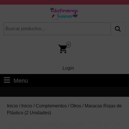
Skip
to
content
Skip
Buscar
Cuando hay resultados autocompletados, puedes utilizar las fl
to
por:
Content
Car
Im
0
Login
Login
Menu
Menu
Inicio
/
Inicio
/
Complementos
/
Otros
/ Maracas Rojas de
Plástico (2 Unidades)