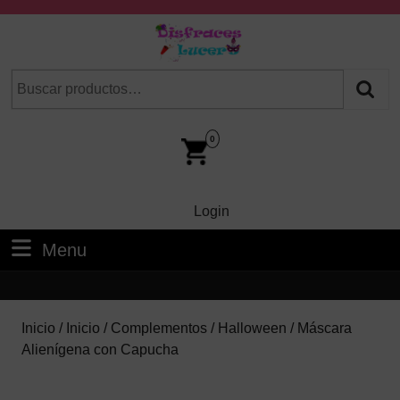
Skip
to
content
Skip
Buscar
Cuando hay resultados autocompletados, puedes utilizar las fl
to
por:
Content
Car
Im
0
Login
Login
Menu
Menu
Inicio
/
Inicio
/
Complementos
/
Halloween
/ Máscara
Alienígena con Capucha