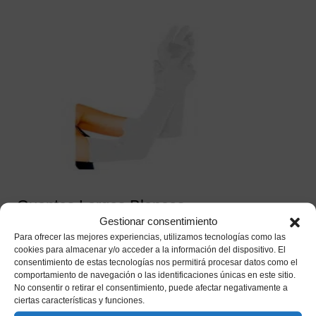
Guantes Largos Blancos
Gestionar consentimiento
4,65
€
IVA incluido
Para ofrecer las mejores experiencias, utilizamos tecnologías como las
cookies para almacenar y/o acceder a la información del dispositivo. El
consentimiento de estas tecnologías nos permitirá procesar datos como el
Añadir a mi lista de deseos
comportamiento de navegación o las identificaciones únicas en este sitio.
No consentir o retirar el consentimiento, puede afectar negativamente a
ciertas características y funciones.