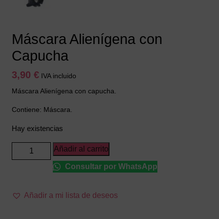
Máscara Alienígena con
Capucha
3,90
€
IVA incluido
Máscara Alienígena con capucha.
Contiene: Máscara.
Hay existencias
Máscara
Añadir al carrito
Alienígena
Consultar por WhatsApp
con
Capucha
cantidad
Añadir a mi lista de deseos