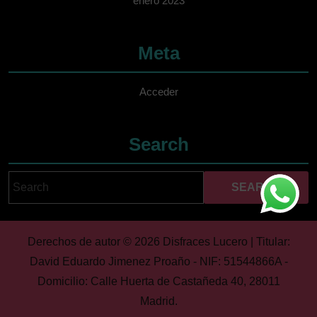
enero 2023
Meta
Acceder
Search
Search
Cuando hay resultados 
for:
Derechos de autor © 2026 Disfraces Lucero | Titular:
David Eduardo Jimenez Proaño - NIF: 51544866A -
Domicilio: Calle Huerta de Castañeda 40, 28011
Madrid.